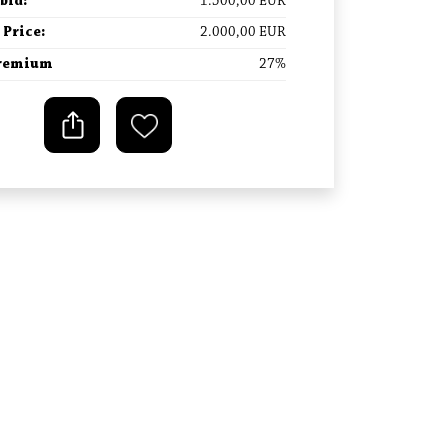
bid
:
1.500,00
EUR
 Price
:
2.000,00
EUR
premium
27
%