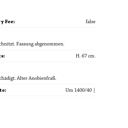
y Fee
:
false
schnitzt. Fassung abgenommen.
ts
:
H. 67 cm.
chädigt. Alter Anobienfraß.
te
:
Um 1400/40 |